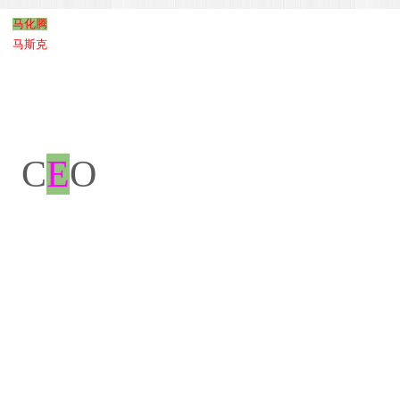
马
化腾
马斯克
C
E
O